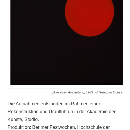
Bilder einer Ausstellung, 1983 | © Hildegrad Ochse
Die Aufnahmen entstanden im Rahmen einer
Rekonstruktion und Uraufführun in der Akademie der
Künste, Studio.
Produktion: Berliner Festwochen, Hochschule der